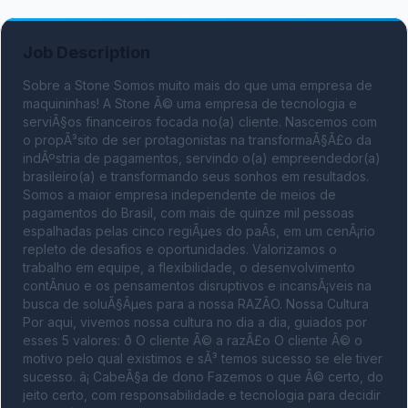
Job Description
Sobre a Stone Somos muito mais do que uma empresa de 
maquininhas! A Stone Ã© uma empresa de tecnologia e 
serviÃ§os financeiros focada no(a) cliente. Nascemos com 
o propÃ³sito de ser protagonistas na transformaÃ§Ã£o da 
indÃºstria de pagamentos, servindo o(a) empreendedor(a) 
brasileiro(a) e transformando seus sonhos em resultados. 
Somos a maior empresa independente de meios de 
pagamentos do Brasil, com mais de quinze mil pessoas 
espalhadas pelas cinco regiÃµes do paÃ­s, em um cenÃ¡rio 
repleto de desafios e oportunidades. Valorizamos o 
trabalho em equipe, a flexibilidade, o desenvolvimento 
contÃ­nuo e os pensamentos disruptivos e incansÃ¡veis na 
busca de soluÃ§Ãµes para a nossa RAZÃO. Nossa Cultura 
Por aqui, vivemos nossa cultura no dia a dia, guiados por 
esses 5 valores: ð O cliente Ã© a razÃ£o O cliente Ã© o 
motivo pelo qual existimos e sÃ³ temos sucesso se ele tiver 
sucesso. â¡ CabeÃ§a de dono Fazemos o que Ã© certo, do 
jeito certo, com responsabilidade e tecnologia para decidir 