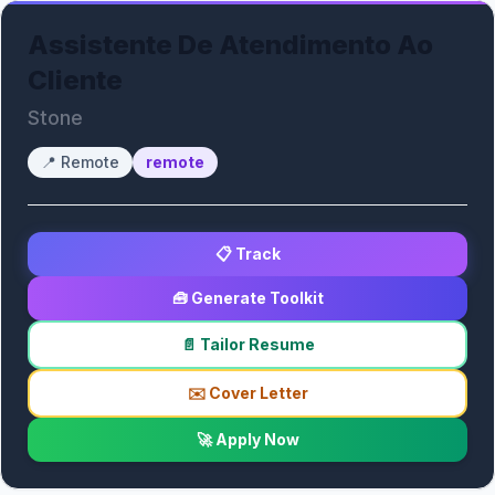
Assistente De Atendimento Ao
Cliente
Stone
📍
Remote
remote
📋 Track
🧰 Generate Toolkit
📄 Tailor Resume
✉️ Cover Letter
🚀 Apply Now