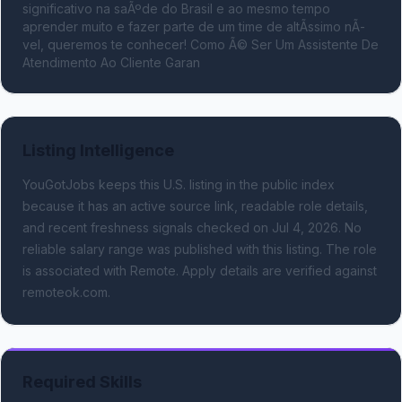
significativo na saÃºde do Brasil e ao mesmo tempo 
aprender muito e fazer parte de um time de altÃ­ssimo nÃ­
vel, queremos te conhecer! Como Ã© Ser Um Assistente De 
Atendimento Ao Cliente Garan
Listing Intelligence
YouGotJobs keeps this U.S. listing in the public index
because it has an active source link, readable role details,
and recent freshness signals
checked on Jul 4, 2026
.
No
reliable salary range was published with this listing.
The role
is associated with Remote.
Apply details are verified against
remoteok.com.
Required Skills