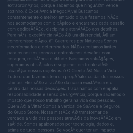
extraordinÃ¡rios, porque sabemos que ninguÃ©m vence 
sozinho. ð ExcelÃªncia InegociÃ¡vel Buscamos 
constantemente o melhor em tudo o que fazemos. NÃ£o 
nos acomodamos com o bÃ¡sico e encaramos cada desafio 
com dedicaÃ§Ã£o, disciplina e atenÃ§Ã£o aos detalhes. 
Para nÃ³s, excelÃªncia nÃ£o Ã© um diferencial, Ã© um 
compromisso diÃ¡rio. âï¸ Guerreiros por Natureza Somos 
inconformados e determinados. NÃ£o aceitamos limites 
para os nossos sonhos e enfrentamos desafios com 
coragem, resiliÃªncia e atitude. Buscamos soluÃ§Ãµes, 
superamos obstÃ¡culos e seguimos em frente atÃ© 
alcanÃ§ar nossos objetivos. ð O Cliente Ã© Nossa Vida 
Tudo o que fazemos tem um propÃ³sito: cuidar dos nossos 
clientes. Eles sÃ£o a razÃ£o da nossa existÃªncia e o 
centro das nossas decisÃµes. Trabalhamos com empatia, 
responsabilidade e senso de urgÃªncia, porque sabemos o 
impacto que nosso trabalho gera na vida das pessoas. 
Quem Ã© a Vitta? Somos a vertical de SaÃºde e Seguros 
do Grupo Stone. Nossa missÃ£o Ã© transformar de 
verdade a vida das pessoas atravÃ©s da inovaÃ§Ã£o em 
saÃºde. Somos apaixonados por tecnologia, dados e, 
acima de tudo, pessoas. Se vocÃª quer ter um impacto 