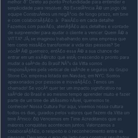
melhor. ð¯ Direto ao ponto Profundidade para entender e 
simplicidade para resolver. ð¤ ExcelÃªncia Ã© um jogo de 
equipe ConstruÃ­mos um negÃ³cio de longo prazo, em time 
e com colaboraÃ§Ã£o. â¨ PaixÃ£o em cada detalhe 
Fazemos com paixÃ£o, atenÃ§Ã£o aos detalhes e vontade 
de surpreender para ajudar o cliente a vencer. Quem Ã© a 
VITTA? JÃ¡ se imaginou trabalhando em uma empresa que 
tem como missÃ£o transformar a vida das pessoas? Se 
vocÃª Ã© guerreiro, entÃ£o essa Ã© a sua chance de 
entrar em um exÃ©rcito que estÃ¡ crescendo e pronto para 
mudar a saÃºde do Brasil! NÃ³s da Vitta somos 
responsÃ¡veis pela vertical de saÃºde e seguros do Grupo 
Stone Co. empresa listada em Nasdaq, em NYC. Somos 
apaixonados por pessoas e inovaÃ§Ã£o. Temos um 
chamado! Se vocÃª quer ter um impacto significativo na 
saÃºde do Brasil e ao mesmo tempo aprender muito e fazer 
parte de um time de altÃ­ssimo nÃ­vel, queremos te 
conhecer! Nossa Cultura Por aqui, vivemos nossa cultura 
todos os dias, guiados pelos valores que fazem da Vitta um 
time Ãºnico: ð¤ Vencemos em Time Acreditamos que as 
maiores conquistas acontecem juntos. Valorizamos a 
colaboraÃ§Ã£o, o respeito e o reconhecimento entre as 
pessoas. Deixamos o ego de lado para construir resultados 