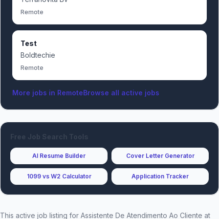
Remote
Test
Boldtechie
Remote
More jobs in
Remote
Browse all active jobs
Free Job Search Tools
AI Resume Builder
Cover Letter Generator
1099 vs W2 Calculator
Application Tracker
This active job listing for
Assistente De Atendimento Ao Cliente
at