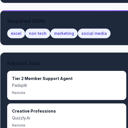
Required Skills
excel
non tech
marketing
social media
Related Jobs
Tier 2 Member Support Agent
Padsplit
Remote
Creative Professions
Quizzly.Ai
Remote