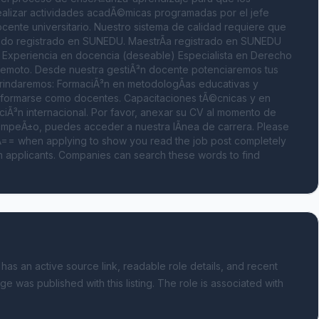
alizar actividades acadÃ©micas programadas por el jefe 
cente universitario. Nuestro sistema de calidad requiere que 
ogado registrado en SUNEDU. MaestrÃ­a registrado en SUNEDU 
. Experiencia en docencia (deseable) Especialista en Derecho 
 Remoto. Desde nuestra gestiÃ³n docente potenciaremos tus 
brindaremos: FormaciÃ³n en metodologÃ­as educativas y 
ormarse como docentes. Capacitaciones tÃ©cnicas y en 
ciÃ³n internacional. Por favor, anexar su CV al momento de 
sempeÃ±o, puedes acceder a nuestra lÃ­nea de carrera. Please 
= when applying to show you read the job post completely 
 applicants. Companies can search these words to find 
 has an active source link, readable role details, and recent
ge was published with this listing.
The role is associated with