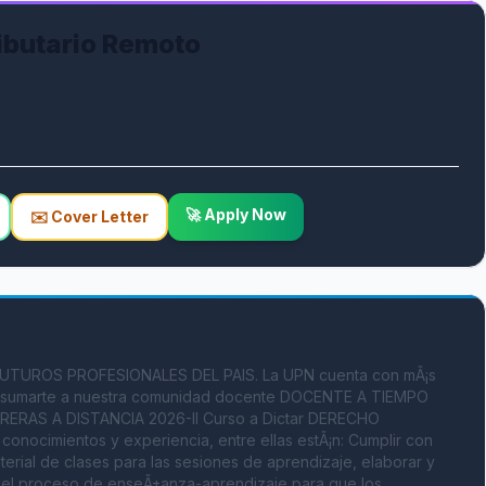
ibutario Remoto
🚀 Apply Now
✉️ Cover Letter
TUROS PROFESIONALES DEL PAIS. La UPN cuenta con mÃ¡s 
o y sumarte a nuestra comunidad docente DOCENTE A TIEMPO 
ERAS A DISTANCIA 2026-II Curso a Dictar DERECHO 
conocimientos y experiencia, entre ellas estÃ¡n: Cumplir con 
terial de clases para las sesiones de aprendizaje, elaborar y 
 el proceso de enseÃ±anza-aprendizaje para que los 