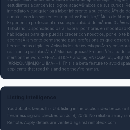
estudiantes alcancen los logros acadÃ©micos de sus cursos. Re
inmediato y cualquier otra labor inherente a su condiciÃ³n de do
cuentes con los siguientes requisitos: Bachiller/TÃ­tulo de Ab
Experiencia profesional en su especialidad de mÃ­nimo 3 aÃ±os
Tributario. Disponibilidad para laborar por horas en modalidad
habilidades para que puedas crecer con nosotros, por ello te 
acompaÃ±amiento permanente para profesionales que deseen f
herramientas digitales. Actividades de investigaciÃ³n y colabora
realizar su postulaciÃ³n. Â¡Muchas gracias! En funciÃ³n a tu de
mention the word **REALISTIC** and tag RNzQuMjIwLjQ4LjI1MA=
(#RNzQuMjIwLjQ4LjI1MA==). This is a beta feature to avoid spam
applicants that read this and see they're human.
Listing Intelligence
YouGotJobs keeps this U.S. listing in the public index because it
freshness signals
checked on Jul 9, 2026
.
No reliable salary ran
Remote.
Apply details are verified against remoteok.com.