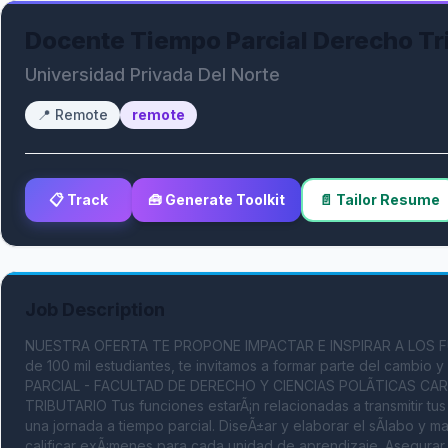
Docente Tiempo Parcial Derecho Tr
Universidad Privada Del Norte
📍
Remote
remote
📋 Track
🧰 Generate Toolkit
📄 Tailor Resume
Job Description
NUESTRA OFERTA TE PROPONE IMPACTAR E INSPIRAR A LOS FU
de 100 mil estudiantes, te invitamos a formar parte del cambi
PARCIAL - FACULTAD DE DERECHO Y CIENCIAS POLÃTICAS CARR
TRIBUTARIO Tus funciones estarÃ¡n relacionadas a transmitir tus 
una jornada a tiempo parcial. DiseÃ±ar y elaborar el sÃ­labo y ma
calificar exÃ¡menes para cada unidad de aprendizaje. Asegurar