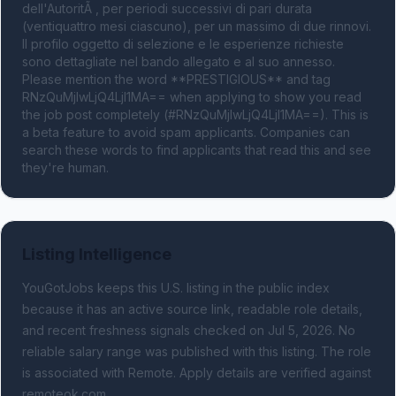
dell'AutoritÃ , per periodi successivi di pari durata 
(ventiquattro mesi ciascuno), per un massimo di due rinnovi. 
Il profilo oggetto di selezione e le esperienze richieste 
sono dettagliate nel bando allegato e al suo annesso. 
Please mention the word **PRESTIGIOUS** and tag 
RNzQuMjIwLjQ4LjI1MA== when applying to show you read 
the job post completely (#RNzQuMjIwLjQ4LjI1MA==). This is 
a beta feature to avoid spam applicants. Companies can 
search these words to find applicants that read this and see 
they're human.
Listing Intelligence
YouGotJobs keeps this U.S. listing in the public index
because it has an active source link, readable role details,
and recent freshness signals
checked on Jul 5, 2026
.
No
reliable salary range was published with this listing.
The role
is associated with Remote.
Apply details are verified against
remoteok.com.