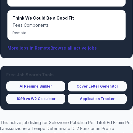
Think We Could Be a Good Fit
Tees Components
Remote
More jobs in
Remote
Browse all active jobs
Free Job Search Tools
AI Resume Builder
Cover Letter Generator
1099 vs W2 Calculator
Application Tracker
This active job listing for
Selezione Pubblica Per Titoli Ed Esami Per
Lâassunzione a Tempo Determinato Di 2 Funzionari Profilo