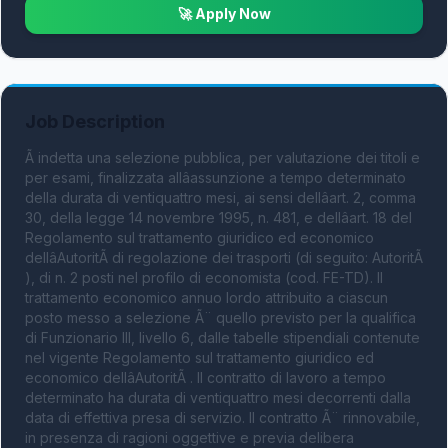
🚀 Apply Now
Job Description
Ã indetta una selezione pubblica, per valutazione dei titoli e 
per esami, finalizzata allâassunzione a tempo determinato 
della durata di ventiquattro mesi, ai sensi dellâart. 2, comma 
30, della legge 14 novembre 1995, n. 481, e dellâart. 18 del 
Regolamento sul trattamento giuridico ed economico 
dellâAutoritÃ di regolazione dei trasporti (di seguito: AutoritÃ 
), di n. 2 posti nel profilo di economista (cod. FE-TD). Il 
trattamento economico annuo lordo attribuito a ciascun 
posto messo a selezione Ã¨ quello previsto per la qualifica 
di Funzionario III, livello 6, dalle tabelle stipendiali contenute 
nel vigente Regolamento sul trattamento giuridico ed 
economico dellâAutoritÃ . Il contratto di lavoro a tempo 
determinato ha durata di ventiquattro mesi decorrenti dalla 
data di effettiva presa di servizio. Il contratto Ã¨ rinnovabile, 
in presenza di ragioni oggettive e previa delibera 