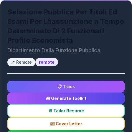
Selezione Pubblica Per Titoli Ed
Esami Per Lâassunzione a Tempo
Determinato Di 2 Funzionari
Profilo Economista
Dipartimento Della Funzione Pubblica
📍
Remote
remote
📋 Track
🧰 Generate Toolkit
📄 Tailor Resume
✉️ Cover Letter